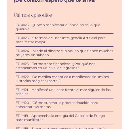
Últimos episodios
EP #126 – ¿Cómo manifestar cuando no sé lo que
quiero?
EP #125 – 5 formas de usar Inteligencia Artificial para
manifestar mejor
EP #124 – Miedo al dinero: el bloqueo que tienen muchas
mujeres sin saberlo
EP #123 – Termostato financiero: ¿Por qué nos
estancamos en un nivel de ingresos?
EP #122 – De médica escéptica a manifestar sin límites –
Historias mágicas (parte 5)
EP #121 – Manifesté una casa frente al mar siguiendo las
señales
EP #120 – Cómo superar la procrastinación para
concretar tus metas
EP #119 – Aprovecha la energía del Caballo de Fuego
para manifestar
EP #118 – Sanar patrones ancestrales para ganar más